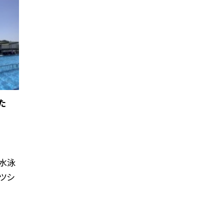
た
水泳
ツシ