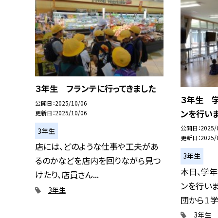
３年生 フランテに行ってきました
３年生 
公開日
2025/10/06
ンを行いま
更新日
2025/10/06
公開日
2025/
3年生
更新日
2025/
店には、どのような仕事や工夫があ
3年生
るのかなどを店内を回りながら見つ
本日、学
けたり、店員さん...
ンを行いま
3年生
団から１学期
3年生