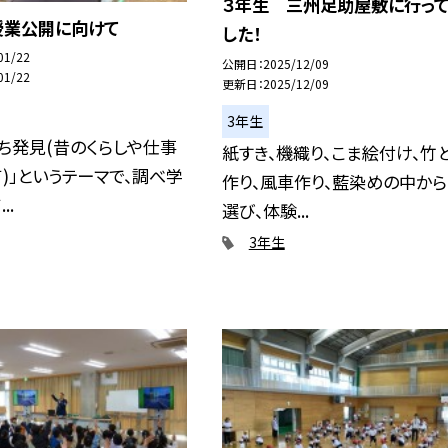
３年生 三州足助屋敷に行って
授業公開に向けて
した！
01/22
公開日
2025/12/09
01/22
更新日
2025/12/09
3年生
ち発見(昔のくらしや仕事
紙すき、機織り、こま絵付け、竹
)」というテーマで、調べ学
作り、風車作り、藍染めの中か
..
選び、体験...
3年生