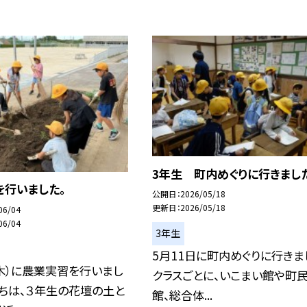
3年生 町内めぐりに行きました
を行いました。
公開日
2026/05/18
更新日
2026/05/18
06/04
06/04
3年生
5月11日に町内めぐりに行きま
木）に農業実習を行いまし
クラスごとに、いこまい館や町
ちは、３年生の花壇の土と
館、総合体...