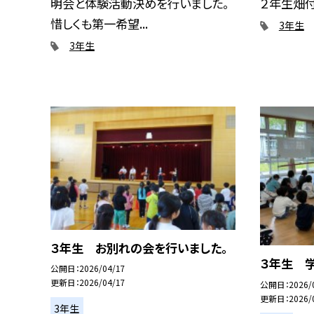
明会と体験活動決めを行いました。
２年生畑付近
惜しくも第一希望...
3年生
3年生
３年生 お別れの会を行いました。
３年生 
公開日
2026/04/17
更新日
2026/04/17
公開日
2026/
更新日
2026/
3年生