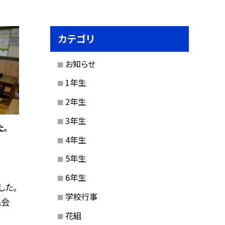
カテゴリ
お知らせ
1年生
2年生
3年生
。
4年生
5年生
6年生
した。
学校行事
民会
花組