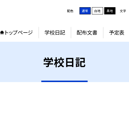
配色
通常
白地
黒地
文字
トップページ
学校日記
配布文書
予定表
学校日記