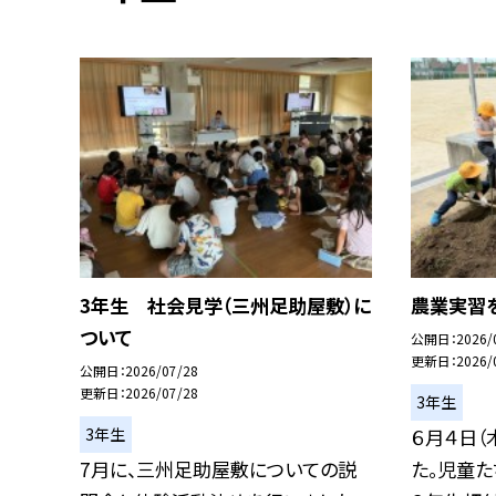
3年生 社会見学（三州足助屋敷）に
農業実習
ついて
公開日
2026/
更新日
2026/
公開日
2026/07/28
更新日
2026/07/28
3年生
3年生
６月４日（
7月に、三州足助屋敷についての説
た。児童た