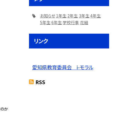
お知らせ
1年生
2年生
3年生
4年生
5年生
6年生
学校行事
花組
リンク
愛知県教育委員会 i-モラル
RSS
るのか