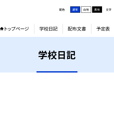
配色
通常
白地
黒地
文字
トップページ
学校日記
配布文書
予定表
学校日記