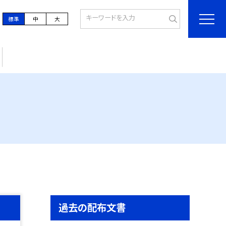
標準
中
大
過去の配布文書