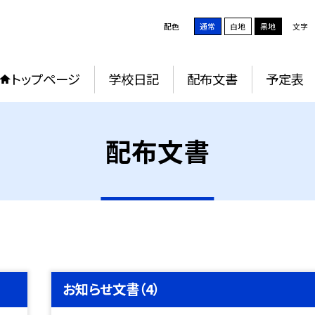
配色
通常
白地
黒地
文字
トップページ
学校日記
配布文書
予定表
配布文書
お知らせ文書（4）