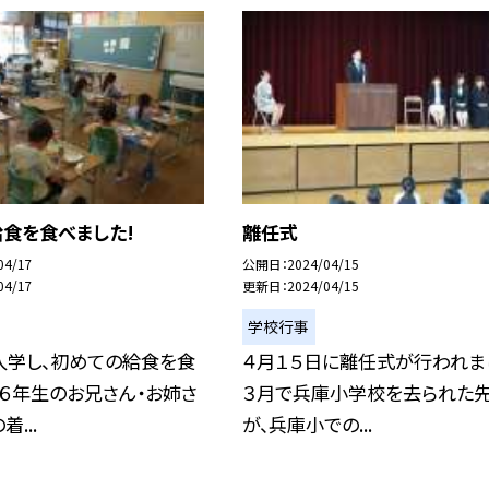
給食を食べました!
離任式
04/17
公開日
2024/04/15
04/17
更新日
2024/04/15
学校行事
入学し、初めての給食を食
４月１５日に離任式が行われま
 ６年生のお兄さん・お姉さ
３月で兵庫小学校を去られた
...
が、兵庫小での...