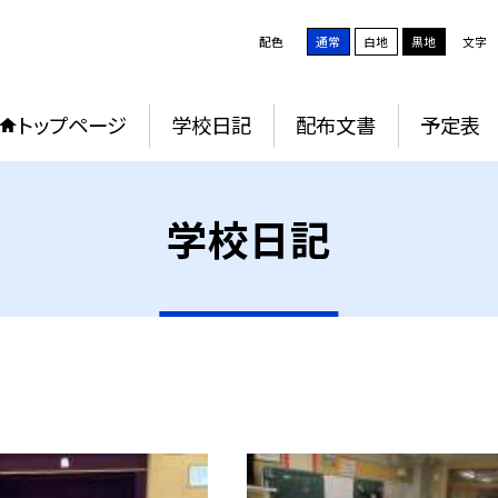
配色
通常
白地
黒地
文字
トップページ
学校日記
配布文書
予定表
学校日記