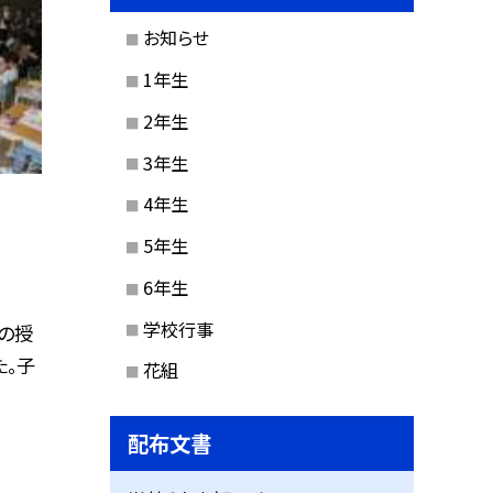
お知らせ
1年生
2年生
3年生
4年生
5年生
6年生
学校行事
の授
た。子
花組
配布文書