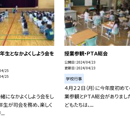
１年生となかよくしよう会を
授業参観・ＰＴＡ総会
公開日
2024/04/23
更新日
2024/04/23
04/25
04/25
学校行事
４月２２日（月）に今年度初めて
緒になかよくしよう会をし
業参観とＰＴＡ総会がありまし
２年生が司会を務め、楽しく
どもたちは、...
..