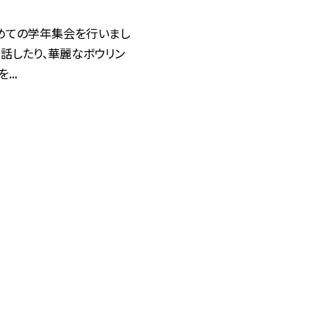
めての学年集会を行いまし
で話したり、華麗なボウリン
...