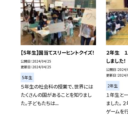
【５年生】国当てスリーヒントクイズ！
２年生 
しました！
公開日
2024/04/25
更新日
2024/04/25
公開日
2024/
更新日
2024/
5年生
2年生
５年生の社会科の授業で、世界には
たくさんの国があることを知りまし
１年生と一
た。子どもたちは...
ました。 
ゲームを行.