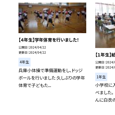
【４年生】学年体育を行いました！
公開日
2024/04/22
更新日
2024/04/22
【１年生】
4年生
公開日
2024/
更新日
2024/
兵庫小体操で準備運動をし、ドッジ
1年生
ボールを行いました 久しぶりの学年
小学校に
体育で子どもた...
べました。
んに白衣の着