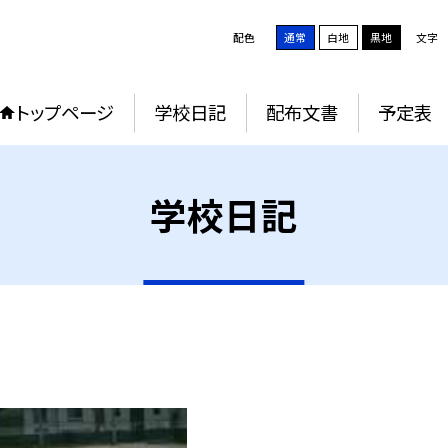
配色
通常
白地
黒地
文字
トップページ
学校日記
配布文書
予定表
学校日記