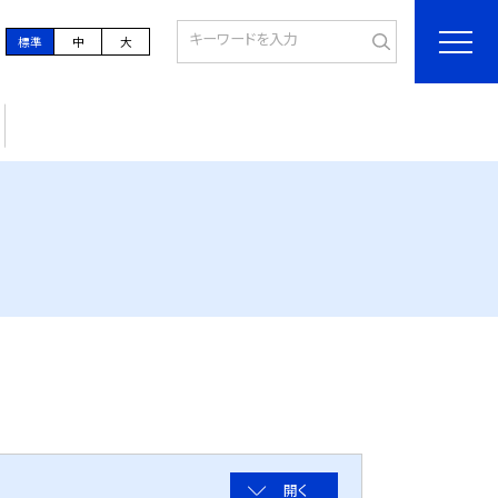
標準
中
大
開く