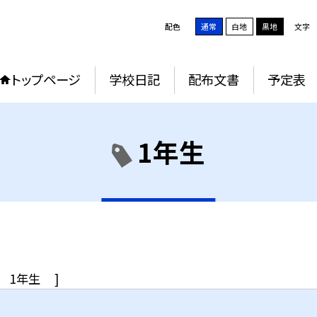
配色
通常
白地
黒地
文字
トップページ
学校日記
配布文書
予定表
1年生
1年生
]