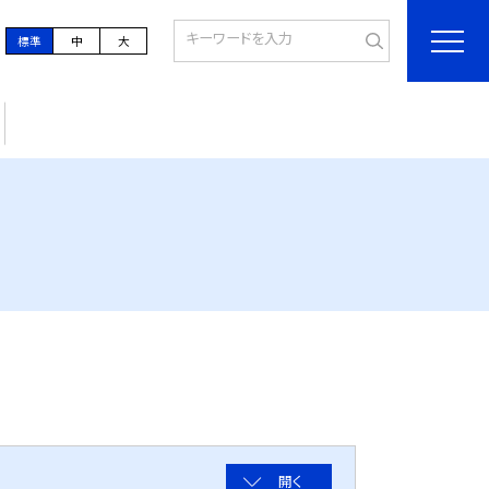
標準
中
大
開く