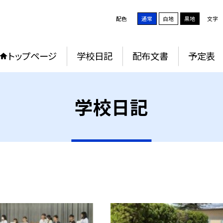
配色
通常
白地
黒地
文字
トップページ
学校日記
配布文書
予定表
学校日記