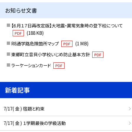
お知らせ文書
【６月１７日再改定版】大地震・異常気象時の登下校について
(188 KB)
PDF
R8通学路危険箇所マップ
(1 MB)
PDF
東郷町立音貝小学校いじめ防止基本方針
PDF
ラーケーションカード
PDF
新着記事
7/17( 金 ) 宿題と約束
7/17( 金 ) １学期最後の学級活動